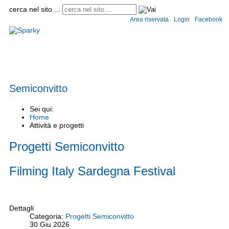
cerca nel sito ...
Area riservata
Login
Facebook
Home
Istituto
Convitto e semiconvitto
Scuole
Circolari
Modulistica
Informaz
Semiconvitto
Sei qui:
Home
Attività e progetti
Progetti Semiconvitto
Filming Italy Sardegna Festival
Dettagli
Categoria:
Progetti Semiconvitto
30
Giu
2026