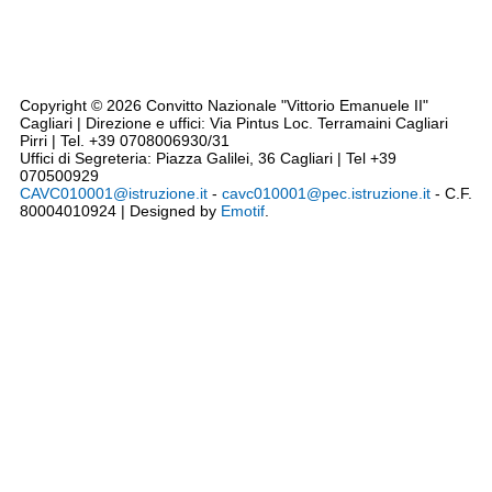
Note legali
Siti tematici
Privacy
Cookie Policy
Codice disciplinare - CCNL - Triennio 2019/2021
Dichiarazione accessibilità AGID
Rassegna Stampa
Copyright © 2026 Convitto Nazionale "Vittorio Emanuele II"
Cagliari | Direzione e uffici: Via Pintus Loc. Terramaini Cagliari
Pirri | Tel. +39 0708006930/31
Uffici di Segreteria: Piazza Galilei, 36 Cagliari | Tel +39
070500929
CAVC010001@istruzione.it
-
cavc010001@pec.istruzione.it
- C.F.
80004010924 | Designed by
Emotif
.