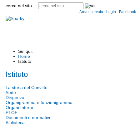
cerca nel sito ...
Area riservata
Login
Facebook
Home
Istituto
Convitto e semiconvitto
Scuole
Circolari
Modulistica
Informaz
Sei qui:
Home
Istituto
Istituto
La storia del Convitto
Sede
Dirigenza
Organigramma e funzionigramma
Organi Interni
PTOF
Documenti e normative
Biblioteca