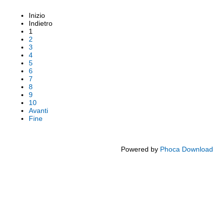
Inizio
Indietro
1
2
3
4
5
6
7
8
9
10
Avanti
Fine
Powered by
Phoca Download
Note legali
Siti tematici
Privacy
Cookie Policy
Codice disciplinare - CCNL - Triennio 2019/2021
Dichiarazione accessibilità AGID
Rassegna Stampa