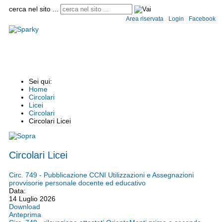
cerca nel sito ...
Area riservata
Login
Facebook
Home
Istituto
Convitto e semiconvitto
Scuole
Circolari
Modulistica
Informaz
Sei qui:
Home
Circolari
Licei
Circolari
Circolari Licei
Circolari Licei
Circ. 749 - Pubblicazione CCNI Utilizzazioni e Assegnazioni
provvisorie personale docente ed educativo
Data:
14 Luglio 2026
Download
Anteprima