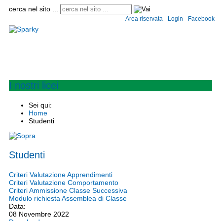
cerca nel sito ...
Area riservata
Login
Facebook
Home
Istituto
Convitto e semiconvitto
Scuole
Circolari
Modulistica
Informaz
I nostri licei
Sei qui:
Home
Studenti
Studenti
Criteri Valutazione Apprendimenti
Criteri Valutazione Comportamento
Criteri Ammissione Classe Successiva
Modulo richiesta Assemblea di Classe
Data:
08 Novembre 2022