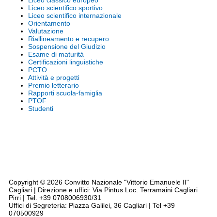
Liceo classico europeo
Liceo scientifico sportivo
Liceo scientifico internazionale
Orientamento
Valutazione
Riallineamento e recupero
Sospensione del Giudizio
Esame di maturità
Certificazioni linguistiche
PCTO
Attività e progetti
Premio letterario
Rapporti scuola-famiglia
PTOF
Studenti
Note legali
Siti tematici
Privacy
Cookie Policy
Codice disciplinare - CCNL - Triennio 2019/2021
Dichiarazione accessibilità AGID
Rassegna Stampa
Copyright © 2026 Convitto Nazionale "Vittorio Emanuele II"
Cagliari | Direzione e uffici: Via Pintus Loc. Terramaini Cagliari
Pirri | Tel. +39 0708006930/31
Uffici di Segreteria: Piazza Galilei, 36 Cagliari | Tel +39
070500929