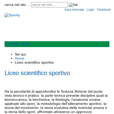
cerca nel sito ...
Area riservata
Login
Facebook
Home
Istituto
Convitto e semiconvitto
Scuole
Circolari
Modulistica
Informaz
I nostri licei
Sei qui:
Home
Liceo scientifico sportivo
Liceo scientifico sportivo
Ha la peculiarità di approfondire le Scienze Motorie dal punto
vista teorico e pratico: la parte teorica prevede discipline quali la
biomeccanica, la biochimica, la fisiologia, l'anatomia umana
applicate allo sport, la metodologia dell'allenamento sportivo, la
teoria del movimento, la storia evolutiva della motricità umana e
la storia dello sport, affrontate attraverso un approccio