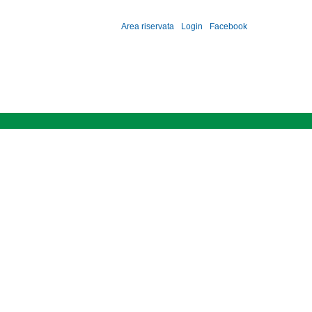
Area riservata
Login
Facebook
ioni
Contatti
Iscrizioni
Didattica
Albo
News