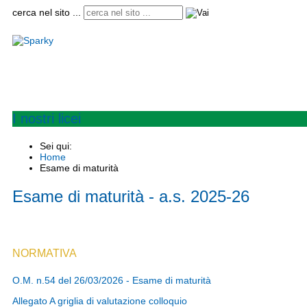
cerca nel sito ...
Home
Istituto
Convitto e semiconvitto
Scuole
Circolari
Modulistica
Informaz
I nostri licei
Sei qui:
Home
Esame di maturità
Esame di maturità - a.s. 2025-26
NORMATIVA
O.M. n.54 del 26/03/2026 - Esame di maturità
Allegato A griglia di valutazione colloquio