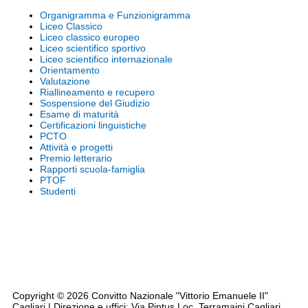
Organigramma e Funzionigramma
Liceo Classico
Liceo classico europeo
Liceo scientifico sportivo
Liceo scientifico internazionale
Orientamento
Valutazione
Riallineamento e recupero
Sospensione del Giudizio
Esame di maturità
Certificazioni linguistiche
PCTO
Attività e progetti
Premio letterario
Rapporti scuola-famiglia
PTOF
Studenti
Note legali
Siti tematici
Privacy
Cookie Policy
Codice disciplinare - CCNL - Triennio 2019/2021
Dichiarazione accessibilità AGID
Rassegna Stampa
Copyright © 2026 Convitto Nazionale "Vittorio Emanuele II"
Cagliari | Direzione e uffici: Via Pintus Loc. Terramaini Cagliari