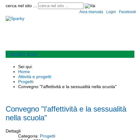
cerca nel sito ...
Area riservata
Login
Facebook
Home
Istituto
Convitto e semiconvitto
Scuole
Circolari
Modulistica
Informaz
I nostri licei
Sei qui:
Home
Attività e progetti
Progetti
Convegno "l'affettività e la sessualità nella scuola"
Convegno "l'affettività e la sessualità
nella scuola"
Dettagli
Categoria:
Progetti