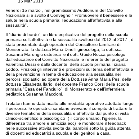
15
Mar
2019
Venerdì 15 marzo , nel gremitissimo Auditorium del Convitto
Nazionale si è svolto il Convegno “ Promuovere il benessere e la
salute nella scuola primaria: l’educazione all’affettività e alla
sessualità”.
Il “diario di bordo”, un libro esplicativo del progetto della scuola
primaria sull’affettività e la sessualità svoltosi dal 2012 al 2017 , è
stato presentato dagli operatori del Consultorio familiare di
Monserrato: la dott.ssa Maria Dinelli ginecologa, la dott.ssa
Susanna Marongiu ostetrica e il dott. Guido Rocca psicologo,
dall’educatrice del Convitto Nazionale e referente del progetto
Valentina Dessì e dalla docente della scuola primaria Tiziana
Loddo. Preziosi gli interventi e proiezioni sul tema dell’affettività e
della prevenzione in tema di educazione alla sessualità nei
percorsi scolastici ad opera della Dott.ssa Anna Maria Pes, della
dott.ssa Elisabetta Ilario, del docente Franco Corsi della scuola
primaria “Casa del Fanciullo” di Monserrato e dell’infermiera
pediatrica Susanna Maccioni.
I relatori hanno dato risalto alle modalità operative adottate lungo
il percorso: le operatrici sanitarie avevano il compito di trattare le
diverse tematiche della sessualità e affettività dal punto di vista
clinico-scientifico e psicologico ( il corpo umano, l’igiene, la
differenza tra amore e amicizia ecc) e monitorare il feedback
nelle successive attività svolte dai bambini sotto la guida attenta
di docenti ed educatrici a scuola e dei genitori a casa.