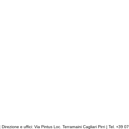
Cookie Policy
Codice disciplinare - CCNL - Triennio 2019/2021
Dichiarazio
 Direzione e uffici: Via Pintus Loc. Terramaini Cagliari Pirri | Tel. +39