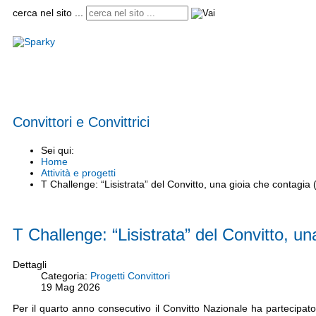
cerca nel sito ...
Home
Istituto
Convitto e semiconvitto
Scuole
Circolari
Modulistica
Informaz
Convittori e Convittrici
Sei qui:
Home
Attività e progetti
T Challenge: “Lisistrata” del Convitto, una gioia che contagia 
T Challenge: “Lisistrata” del Convitto, un
Dettagli
Categoria:
Progetti Convittori
19
Mag
2026
Per il quarto anno consecutivo il Convitto Nazionale ha partecipato