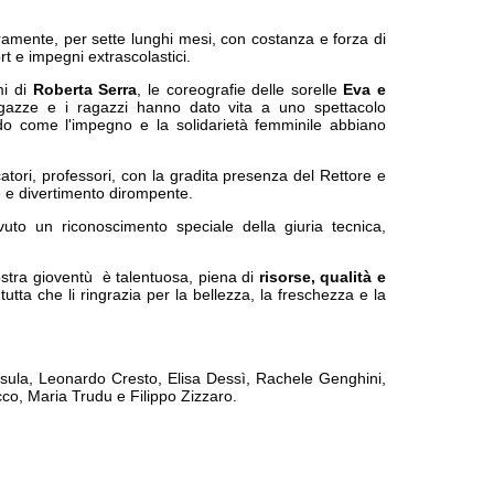
uramente, per sette lunghi mesi, con costanza e forza di
ort e impegni extrascolastici.
mi di
Roberta Serra
, le coreografie delle sorelle
Eva e
agazze e i ragazzi hanno dato vita a uno spettacolo
ndo come l'impegno e la solidarietà femminile abbiano
tori, professori, con la gradita presenza del Rettore e
sate e divertimento dirompente.
uto un riconoscimento speciale della giuria tecnica,
ostra gioventù è talentuosa, piena di
risorse, qualità e
utta che li ringrazia per la bellezza, la freschezza e la
sula, Leonardo Cresto, Elisa Dessì, Rachele Genghini,
co, Maria Trudu e Filippo Zizzaro.