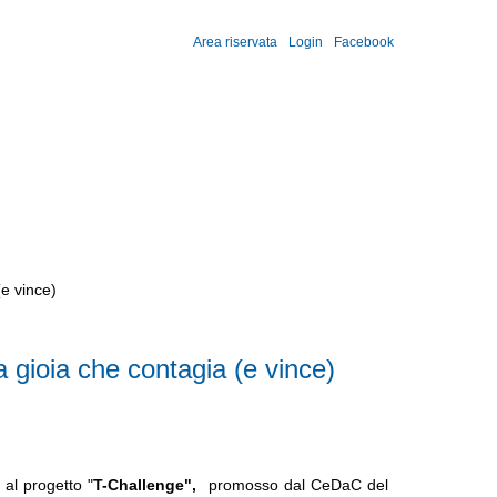
Area riservata
Login
Facebook
ioni
Contatti
Iscrizioni
Didattica
Albo
News
(e vince)
a gioia che contagia (e vince)
 al progetto "
T-Challenge",
promosso dal CeDaC del