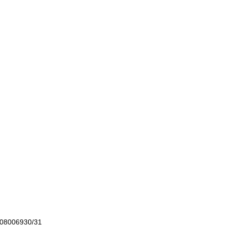
ne accessibilità AGID
Rassegna Stampa
 0708006930/31