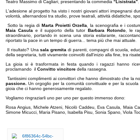
Teatro Massimo di Cagliari, presentando la commedia
“Lisistrata”
.
L'adesione al progetto ha visto i nostri giovani attori impegnarsi d
volontà, alternandosi tra studio, prove teatrali, attività didattiche, sp
Sotto la regia di
Marta Proietti Orzella
, la scenografia e i costu
Maia Casula
e il supporto della tutor
Barbara Rotondo
, le r
straordinario, portando in scena una storia esilarante, racconta
riportato la pace in un tempo di guerra... tema più che mai attuale.
Il risultato? Una
sala gremita
di parenti, compagni di scuola, educa
della segretaria, tutti vivamente coinvolti dall'inizio alla fine, tra ri
La gioia si è trasformata in festa quando i ragazzi hanno ricev
proclamando il
Convitto vincitore
della rassegna.
Tantissimi complimenti ai convittori che hanno dimostrato che la n
passione.
Un orgoglio per la comunità convittuale e per la scuola t
gioia che ci hanno generosamente regalato.
Vogliamo ringraziarli uno per uno per questo immenso dono:
Rosa Angius, Michele Atzeni, Nicolò Caddeu, Eva Casula, Maia Ca
Simone Micucci, Maria Pisano, Isabella Pisu, Sonia Spano, Viola Toc