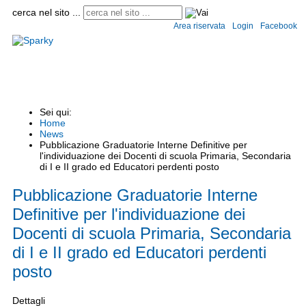
cerca nel sito ...
Area riservata
Login
Facebook
Home
Istituto
Convitto e semiconvitto
Scuole
Circolari
Modulistica
Informaz
Sei qui:
Home
News
Pubblicazione Graduatorie Interne Definitive per
l'individuazione dei Docenti di scuola Primaria, Secondaria
di I e II grado ed Educatori perdenti posto
Pubblicazione Graduatorie Interne
Definitive per l'individuazione dei
Docenti di scuola Primaria, Secondaria
di I e II grado ed Educatori perdenti
posto
Dettagli