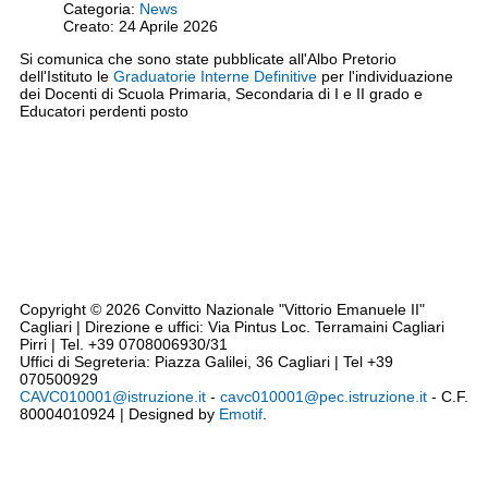
Categoria:
News
Creato: 24 Aprile 2026
Si comunica che sono state pubblicate all'Albo Pretorio
dell'Istituto le
Graduatorie Interne Definitive
per l'individuazione
dei Docenti di Scuola Primaria, Secondaria di I e II grado e
Educatori perdenti posto
Note legali
Siti tematici
Privacy
Cookie Policy
Codice disciplinare - CCNL - Triennio 2019/2021
Dichiarazione accessibilità AGID
Rassegna Stampa
Copyright © 2026 Convitto Nazionale "Vittorio Emanuele II"
Cagliari | Direzione e uffici: Via Pintus Loc. Terramaini Cagliari
Pirri | Tel. +39 0708006930/31
Uffici di Segreteria: Piazza Galilei, 36 Cagliari | Tel +39
070500929
CAVC010001@istruzione.it
-
cavc010001@pec.istruzione.it
- C.F.
80004010924 | Designed by
Emotif
.