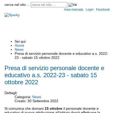
cerca nel sito ...
Area riservata
Login
Facebook
Home
Istituto
Convitto e semiconvitto
Scuole
Circolari
Modulistica
Informaz
Sei qui:
Home
News
Presa di servizio personale docente e educativo a.s. 2022-
23 - sabato 15 ottobre 2022
Presa di servizio personale docente e
educativo a.s. 2022-23 - sabato 15
ottobre 2022
Dettagli
Categoria:
News
Creato: 30 Settembre 2022
Si comunica che domani
15 ottobre
il personale docente e
educativo di nuova attribuzione all’istituto dovrà effettuare la