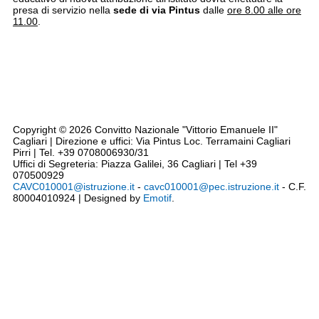
presa di servizio nella
sede di via Pintus
dalle
ore 8.00 alle ore
11.00
.
Note legali
Siti tematici
Privacy
Cookie Policy
Codice disciplinare - CCNL - Triennio 2019/2021
Dichiarazione accessibilità AGID
Rassegna Stampa
Copyright © 2026 Convitto Nazionale "Vittorio Emanuele II"
Cagliari | Direzione e uffici: Via Pintus Loc. Terramaini Cagliari
Pirri | Tel. +39 0708006930/31
Uffici di Segreteria: Piazza Galilei, 36 Cagliari | Tel +39
070500929
CAVC010001@istruzione.it
-
cavc010001@pec.istruzione.it
- C.F.
80004010924 | Designed by
Emotif
.