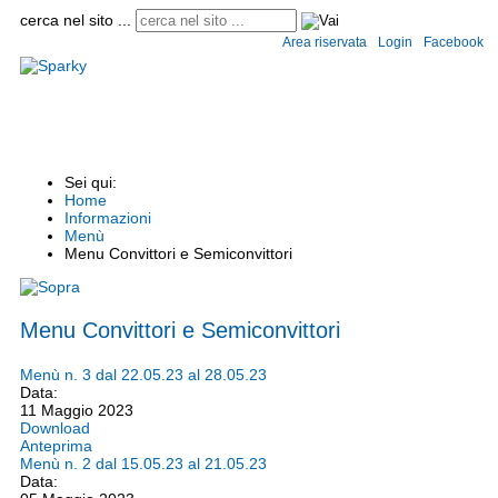
cerca nel sito ...
Area riservata
Login
Facebook
Home
Istituto
Convitto e semiconvitto
Scuole
Circolari
Modulistica
Informaz
Sei qui:
Home
Informazioni
Menù
Menu Convittori e Semiconvittori
Menu Convittori e Semiconvittori
Menù n. 3 dal 22.05.23 al 28.05.23
Data:
11 Maggio 2023
Download
Anteprima
Menù n. 2 dal 15.05.23 al 21.05.23
Data: