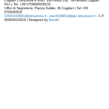
Cagliari | Direzione e uffici: Via Pintus Loc. Terramaini Cagliari
Pirri | Tel. +39 0708006930/31
Uffici di Segreteria: Piazza Galilei, 36 Cagliari | Tel +39
070500929
CAVC010001@istruzione.it
-
cavc010001@pec.istruzione.it
- C.F.
80004010924 | Designed by
Emotif
.