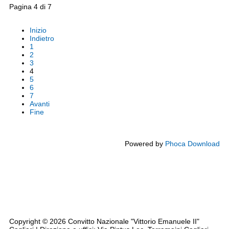
Pagina 4 di 7
Inizio
Indietro
1
2
3
4
5
6
7
Avanti
Fine
Powered by
Phoca Download
Note legali
Siti tematici
Privacy
Cookie Policy
Codice disciplinare - CCNL - Triennio 2019/2021
Dichiarazione accessibilità AGID
Rassegna Stampa
Copyright © 2026 Convitto Nazionale "Vittorio Emanuele II"